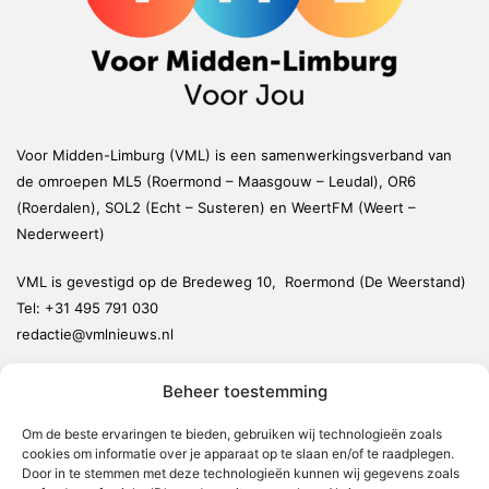
Voor Midden-Limburg (VML) is een samenwerkingsverband van
de omroepen ML5 (Roermond – Maasgouw – Leudal), OR6
(Roerdalen), SOL2 (Echt – Susteren) en WeertFM (Weert –
Nederweert)
VML is gevestigd op de Bredeweg 10, Roermond (De Weerstand)
Tel:
+31 495 791 030
redactie@vmlnieuws.nl
Beheer toestemming
Weert
Nederweert
Om de beste ervaringen te bieden, gebruiken wij technologieën zoals
cookies om informatie over je apparaat op te slaan en/of te raadplegen.
Leudal
Door in te stemmen met deze technologieën kunnen wij gegevens zoals