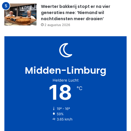
Weerter bakkerij stopt er na vier
generaties mee: ‘Niemand wil
nachtdiensten meer draaien’
2 augustus 2026
Midden-Limburg
Heldere Lucht
18
℃
19º - 16º
59%
3.65 km/h