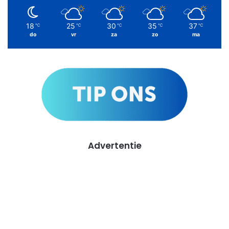
18
25
30
35
37
℃
℃
℃
℃
℃
do
vr
za
zo
ma
Advertentie