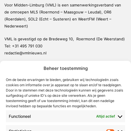
Voor Midden-Limburg (VML) is een samenwerkingsverband van
de omroepen ML5 (Roermond – Maasgouw – Leudal), OR6
(Roerdalen), SOL2 (Echt – Susteren) en WeertFM (Weert –
Nederweert)
VML is gevestigd op de Bredeweg 10, Roermond (De Weerstand)
Tel:
+31 495 791 030
redactie@vmlnieuws.nl
Beheer toestemming
Weert
Nederweert
Om de beste ervaringen te bieden, gebruiken wij technologieën zoals
cookies om informatie over je apparaat op te slaan en/of te raadplegen.
Leudal
Door in te stemmen met deze technologieën kunnen wij gegevens zoals
Maasgouw
surfgedrag of unieke ID's op deze site verwerken. Als je geen
toestemming geeft of uw toestemming intrekt, kan dit een nadelige
Echt-Susteren
invloed hebben op bepaalde functies en mogelijkheden.
Roerdalen
Functioneel
Altijd actief
Roermond