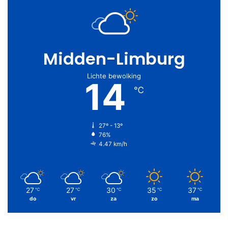
Midden-Limburg
Lichte bewolking
14
℃
27º - 13º
76%
4.47 km/h
27
27
30
35
37
℃
℃
℃
℃
℃
do
vr
za
zo
ma