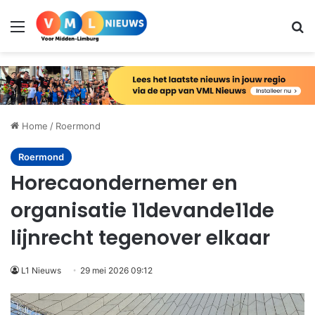
Menu
Zo
Home
/
Roermond
Roermond
Horecaondernemer en
organisatie 11devande11de
lijnrecht tegenover elkaar
L1 Nieuws
29 mei 2026 09:12