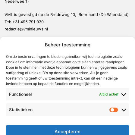
Nederweert)
VML is gevestigd op de Bredeweg 10, Roermond (De Weerstand)
Tel:
+31 495 791 030
redactie@vmlnieuws.nl
Beheer toestemming
Weert
Nederweert
Om de beste ervaringen te bieden, gebruiken wij technologieën zoals
cookies om informatie over je apparaat op te slaan en/of te raadplegen.
Leudal
Door in te stemmen met deze technologieën kunnen wij gegevens zoals
Maasgouw
surfgedrag of unieke ID's op deze site verwerken. Als je geen
toestemming geeft of uw toestemming intrekt, kan dit een nadelige
Echt-Susteren
invloed hebben op bepaalde functies en mogelijkheden.
Roerdalen
Functioneel
Altijd actief
Roermond
Statistieken
Statistie
Over Voor Midden-Limburg
Radio & TV
Accepteren
Redactie