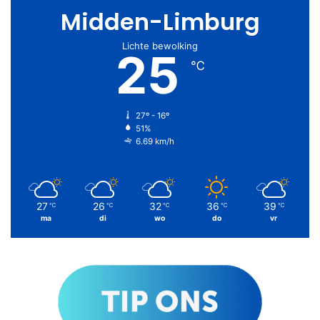
Midden-Limburg
Lichte bewolking
25
℃
27º - 16º
51%
6.69 km/h
27
26
32
36
39
℃
℃
℃
℃
℃
ma
di
wo
do
vr