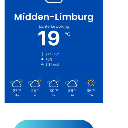
Midden-Limburg
Lichte bewolking
19
℃
27º - 16º
70%
5.31 km/h
27
28
30
36
36
℃
℃
℃
℃
℃
do
vr
za
zo
ma