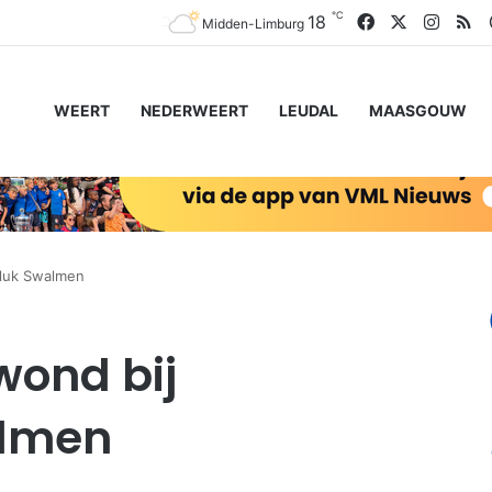
℃
Facebook
X
Insta
RS
18
Midden-Limburg
WEERT
NEDERWEERT
LEUDAL
MAASGOUW
eluk Swalmen
ond bij
almen