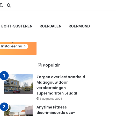
gram
S
Switch skin
Zoeken naar...
ECHT-SUSTEREN
ROERDALEN
ROERMOND
Populair
Zorgen over leefbaarheid
Maasgouw door
verplaatsingen
supermarkten Leudal
3 augustus 2026
Anytime Fitness
discrimineerde azc-