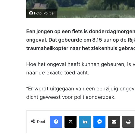
Foto: Politie
Een jongen op een fiets is donderdagmorgen
ongeval. Dat gebeurde om 8.15 uur op de Rij
traumahelikopter naar het ziekenhuis gebrac
Hoe het ongeval heeft kunnen gebeuren, is v
naar de exacte toedracht.
“Er wordt uitgegaan van een eenzijdig ongeval
dicht geweest voor politieonderzoek.
Facebook
X
LinkedIn
Messenger
Deel via Email
Deel