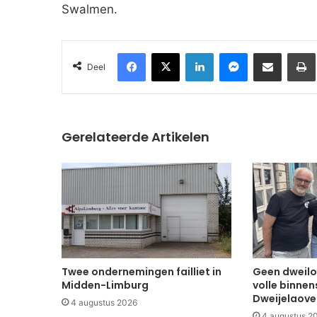
Swalmen.
Facebook
X
LinkedIn
Messenger
Deel via Email
Deel
Gerelateerde Artikelen
Twee ondernemingen failliet in
Geen dweilo
Midden-Limburg
volle binnen
Dweijelaov
4 augustus 2026
4 augustus 2