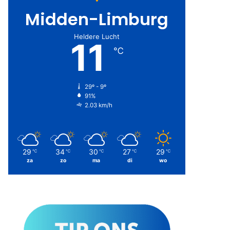
Midden-Limburg
Heldere Lucht
11
℃
29º - 9º
91%
2.03 km/h
29
34
30
27
29
℃
℃
℃
℃
℃
za
zo
ma
di
wo