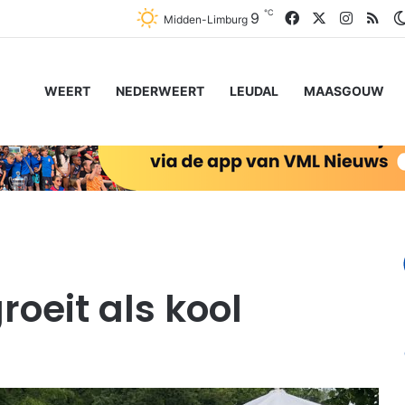
℃
Facebook
X
Instagr
RSS
9
Midden-Limburg
WEERT
NEDERWEERT
LEUDAL
MAASGOUW
oeit als kool