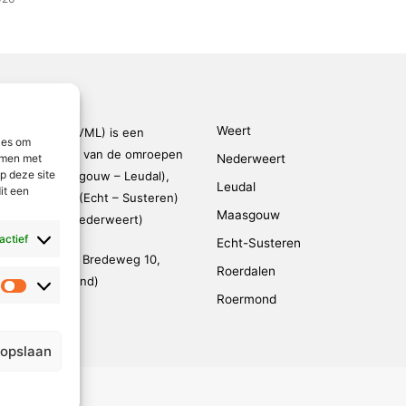
Weert
den-Limburg (VML) is een
ies om
kingsverband van de omroepen
emmen met
Nederweert
p deze site
rmond – Maasgouw – Leudal),
Leudal
it een
dalen), SOL2 (Echt – Susteren)
Maasgouw
FM (Weert – Nederweert)
 actief
Echt-Susteren
evestigd op de Bredeweg 10,
Roerdalen
 (De Weerstand)
Statistieken
Roermond
95 791 030
@vmlnieuws.nl
 opslaan