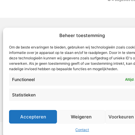
Beheer toestemming
Voor Mid
Om de beste ervaringen te bieden, gebruiken wij technologieën zoals cook
samenwer
informatie over je apparaat op te slaan en/of te raadplegen. Door in te st
deze technologieën kunnen wij gegevens zoals surfgedrag of unieke ID's o
ML5 (Roe
verwerken. Als je geen toestemming geeft of uw toestemming intrekt, kan d
OR6 (Roer
nadelige invloed hebben op bepaalde functies en mogelijkheden.
en Weert
Functioneel
Altijd
VML is g
Roermond
Statistieken
Tel:
+31 4
redactie
Accepteren
Weigeren
Voorkeuren
Contact