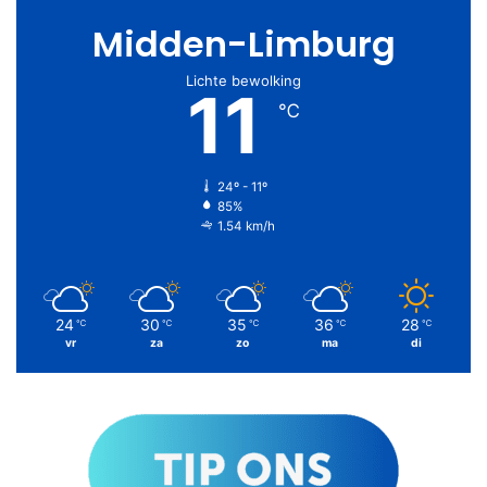
Midden-Limburg
Lichte bewolking
11
℃
24º - 11º
85%
1.54 km/h
24
30
35
36
28
℃
℃
℃
℃
℃
vr
za
zo
ma
di