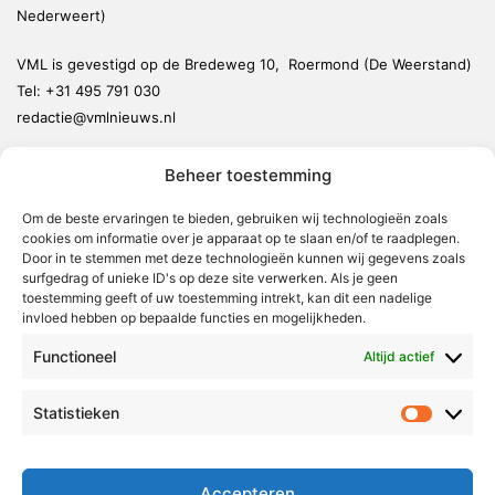
Nederweert)
VML is gevestigd op de Bredeweg 10, Roermond (De Weerstand)
Tel:
+31 495 791 030
redactie@vmlnieuws.nl
Beheer toestemming
Weert
Nederweert
Om de beste ervaringen te bieden, gebruiken wij technologieën zoals
cookies om informatie over je apparaat op te slaan en/of te raadplegen.
Leudal
Door in te stemmen met deze technologieën kunnen wij gegevens zoals
Maasgouw
surfgedrag of unieke ID's op deze site verwerken. Als je geen
toestemming geeft of uw toestemming intrekt, kan dit een nadelige
Echt-Susteren
invloed hebben op bepaalde functies en mogelijkheden.
Roerdalen
Functioneel
Altijd actief
Roermond
Statistieken
Statistie
Over Voor Midden-Limburg
Radio & TV
Accepteren