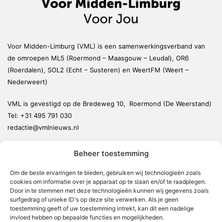
Voor Midden-Limburg (VML) is een samenwerkingsverband van
de omroepen ML5 (Roermond – Maasgouw – Leudal), OR6
(Roerdalen), SOL2 (Echt – Susteren) en WeertFM (Weert –
Nederweert)
VML is gevestigd op de Bredeweg 10, Roermond (De Weerstand)
Tel:
+31 495 791 030
redactie@vmlnieuws.nl
Beheer toestemming
Weert
Nederweert
Om de beste ervaringen te bieden, gebruiken wij technologieën zoals
cookies om informatie over je apparaat op te slaan en/of te raadplegen.
Leudal
Door in te stemmen met deze technologieën kunnen wij gegevens zoals
Maasgouw
surfgedrag of unieke ID's op deze site verwerken. Als je geen
toestemming geeft of uw toestemming intrekt, kan dit een nadelige
Echt-Susteren
invloed hebben op bepaalde functies en mogelijkheden.