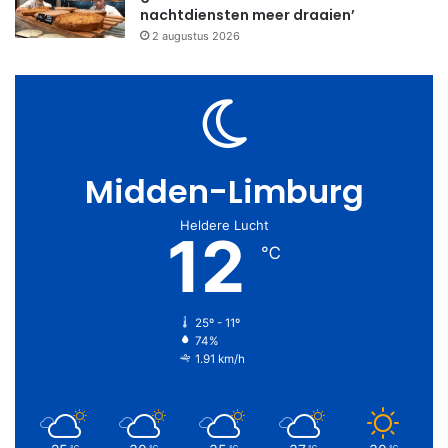
nachtdiensten meer draaien’
2 augustus 2026
Midden-Limburg
Heldere Lucht
12
℃
25º - 11º
74%
1.91 km/h