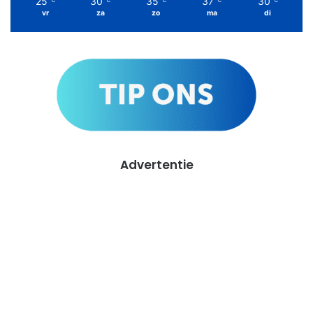
25
30
35
37
30
℃
℃
℃
℃
℃
vr
za
zo
ma
di
Advertentie