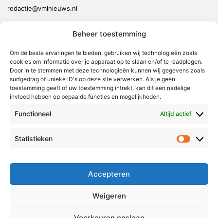
redactie@vmlnieuws.nl
Beheer toestemming
Weert
Nederweert
Om de beste ervaringen te bieden, gebruiken wij technologieën zoals
cookies om informatie over je apparaat op te slaan en/of te raadplegen.
Leudal
Door in te stemmen met deze technologieën kunnen wij gegevens zoals
Maasgouw
surfgedrag of unieke ID's op deze site verwerken. Als je geen
toestemming geeft of uw toestemming intrekt, kan dit een nadelige
Echt-Susteren
invloed hebben op bepaalde functies en mogelijkheden.
Roerdalen
Functioneel
Altijd actief
Roermond
Statistieken
Statistie
Over Voor Midden-Limburg
Radio & TV
Accepteren
Redactie
Ambities
Weigeren
Klachtenprocedure
Voorkeuren opslaan