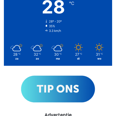
28
℃
28º - 20º
35%
3.3 km/h
28
32
30
27
31
℃
℃
℃
℃
℃
za
zo
ma
di
wo
Advertentie