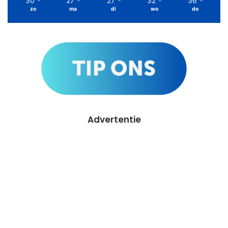
30
27
27
32
36
zo
ma
di
wo
do
Advertentie