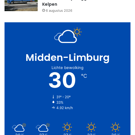
Kelpen
6 augustus 2026
Midden-Limburg
Lichte bewolking
30
℃
31º - 20º
33%
4.92 km/h
℃
℃
℃
℃
℃