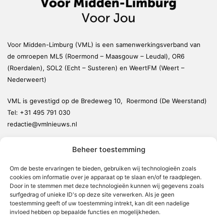
Voor Midden-Limburg (VML) is een samenwerkingsverband van
de omroepen ML5 (Roermond – Maasgouw – Leudal), OR6
(Roerdalen), SOL2 (Echt – Susteren) en WeertFM (Weert –
Nederweert)
VML is gevestigd op de Bredeweg 10, Roermond (De Weerstand)
Tel:
+31 495 791 030
redactie@vmlnieuws.nl
Beheer toestemming
Weert
Nederweert
Om de beste ervaringen te bieden, gebruiken wij technologieën zoals
cookies om informatie over je apparaat op te slaan en/of te raadplegen.
Leudal
Door in te stemmen met deze technologieën kunnen wij gegevens zoals
Maasgouw
surfgedrag of unieke ID's op deze site verwerken. Als je geen
toestemming geeft of uw toestemming intrekt, kan dit een nadelige
Echt-Susteren
invloed hebben op bepaalde functies en mogelijkheden.