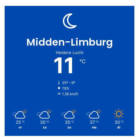
Midden-Limburg
Heldere Lucht
11
℃
25º - 9º
78%
1.36 km/h
25
30
35
37
30
℃
℃
℃
℃
℃
vr
za
zo
ma
di