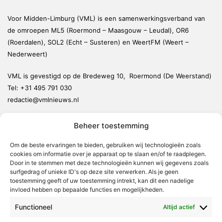
Voor Midden-Limburg (VML) is een samenwerkingsverband van
de omroepen ML5 (Roermond – Maasgouw – Leudal), OR6
(Roerdalen), SOL2 (Echt – Susteren) en WeertFM (Weert –
Nederweert)
VML is gevestigd op de Bredeweg 10, Roermond (De Weerstand)
Tel:
+31 495 791 030
redactie@vmlnieuws.nl
Beheer toestemming
Weert
Nederweert
Om de beste ervaringen te bieden, gebruiken wij technologieën zoals
cookies om informatie over je apparaat op te slaan en/of te raadplegen.
Leudal
Door in te stemmen met deze technologieën kunnen wij gegevens zoals
Maasgouw
surfgedrag of unieke ID's op deze site verwerken. Als je geen
toestemming geeft of uw toestemming intrekt, kan dit een nadelige
Echt-Susteren
invloed hebben op bepaalde functies en mogelijkheden.
Roerdalen
Functioneel
Altijd actief
Roermond