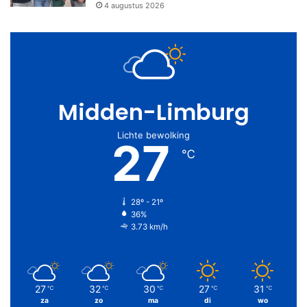
4 augustus 2026
Midden-Limburg
Lichte bewolking
27
℃
28º - 21º
36%
3.73 km/h
27
32
30
27
31
℃
℃
℃
℃
℃
za
zo
ma
di
wo