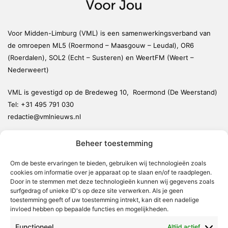
Voor Midden-Limburg (VML) is een samenwerkingsverband van
de omroepen ML5 (Roermond – Maasgouw – Leudal), OR6
(Roerdalen), SOL2 (Echt – Susteren) en WeertFM (Weert –
Nederweert)
VML is gevestigd op de Bredeweg 10, Roermond (De Weerstand)
Tel:
+31 495 791 030
redactie@vmlnieuws.nl
Beheer toestemming
Weert
Nederweert
Om de beste ervaringen te bieden, gebruiken wij technologieën zoals
cookies om informatie over je apparaat op te slaan en/of te raadplegen.
Leudal
Door in te stemmen met deze technologieën kunnen wij gegevens zoals
Maasgouw
surfgedrag of unieke ID's op deze site verwerken. Als je geen
toestemming geeft of uw toestemming intrekt, kan dit een nadelige
Echt-Susteren
invloed hebben op bepaalde functies en mogelijkheden.
Roerdalen
Functioneel
Altijd actief