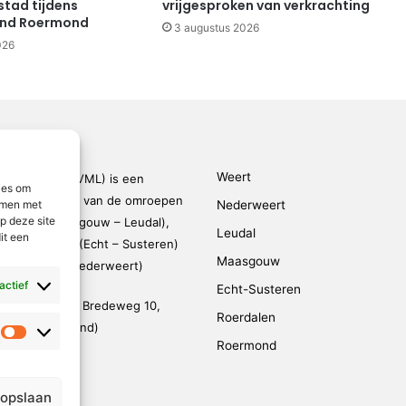
stad tijdens
vrijgesproken van verkrachting
end Roermond
3 augustus 2026
026
Weert
den-Limburg (VML) is een
ies om
kingsverband van de omroepen
emmen met
Nederweert
p deze site
rmond – Maasgouw – Leudal),
Leudal
it een
dalen), SOL2 (Echt – Susteren)
Maasgouw
FM (Weert – Nederweert)
 actief
Echt-Susteren
evestigd op de Bredeweg 10,
Roerdalen
 (De Weerstand)
Statistieken
Roermond
95 791 030
@vmlnieuws.nl
 opslaan