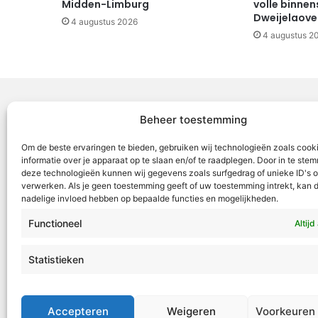
Midden-Limburg
volle binnen
Dweijelaov
4 augustus 2026
4 augustus 2
Beheer toestemming
Voor Mid
Om de beste ervaringen te bieden, gebruiken wij technologieën zoals cook
samenwer
informatie over je apparaat op te slaan en/of te raadplegen. Door in te st
deze technologieën kunnen wij gegevens zoals surfgedrag of unieke ID's o
ML5 (Roe
verwerken. Als je geen toestemming geeft of uw toestemming intrekt, kan d
OR6 (Roer
nadelige invloed hebben op bepaalde functies en mogelijkheden.
en Weert
Functioneel
Altijd
VML is g
Roermond
Statistieken
Tel:
+31 4
redactie
Accepteren
Weigeren
Voorkeuren