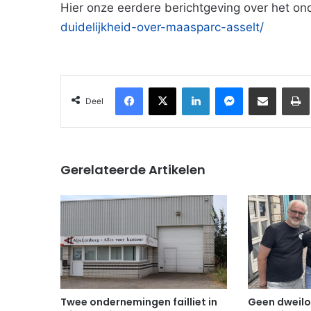
Hier onze eerdere berichtgeving over het o
duidelijkheid-over-maasparc-asselt/
Facebook
X
LinkedIn
Messenger
Deel via Email
Deel
Gerelateerde Artikelen
Twee ondernemingen failliet in
Geen dweilo