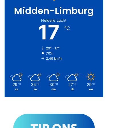
Midden-Limburg
Heldere Lucht
17
℃
29º - 17º
70%
2.49 km/h
29
34
30
27
29
℃
℃
℃
℃
℃
za
zo
ma
di
wo