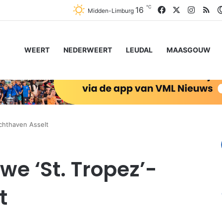
℃
Facebook
X
Instag
RS
16
Midden-Limburg
WEERT
NEDERWEERT
LEUDAL
MAASGOUW
achthaven Asselt
we ‘St. Tropez’-
t