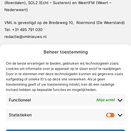
(Roerdalen), SOL2 (Echt – Susteren) en WeertFM (Weert –
Nederweert)
VML is gevestigd op de Bredeweg 10, Roermond (De Weerstand)
Tel:
+31 495 791 030
redactie@vmlnieuws.nl
Beheer toestemming
Weert
Nederweert
Om de beste ervaringen te bieden, gebruiken wij technologieën zoals
cookies om informatie over je apparaat op te slaan en/of te raadplegen.
Leudal
Door in te stemmen met deze technologieën kunnen wij gegevens zoals
Maasgouw
surfgedrag of unieke ID's op deze site verwerken. Als je geen
toestemming geeft of uw toestemming intrekt, kan dit een nadelige
Echt-Susteren
invloed hebben op bepaalde functies en mogelijkheden.
Roerdalen
Functioneel
Altijd actief
Roermond
Statistieken
Statistie
Over Voor Midden-Limburg
Radio & TV