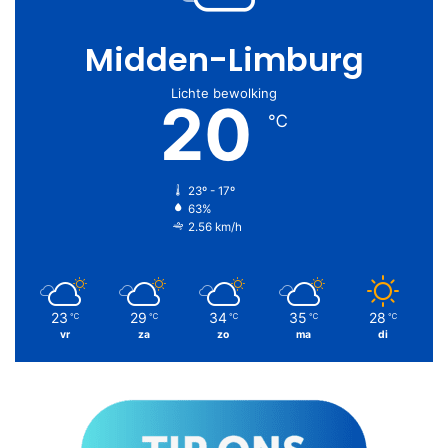
Midden-Limburg
Lichte bewolking
20
℃
23º - 17º
63%
2.56 km/h
23
29
34
35
28
℃
℃
℃
℃
℃
vr
za
zo
ma
di