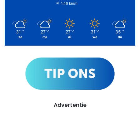
1.49 km/h
31
27
27
31
35
℃
℃
℃
℃
℃
zo
ma
di
wo
do
Advertentie