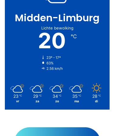
Midden-Limburg
Lichte bewolking
20
℃
23º - 17º
63%
2.56 km/h
23
29
34
35
28
℃
℃
℃
℃
℃
vr
za
zo
ma
di