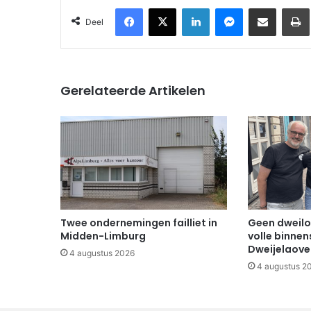
Facebook
X
LinkedIn
Messenger
Deel via Email
Deel
Gerelateerde Artikelen
Twee ondernemingen failliet in
Geen dweilo
Midden-Limburg
volle binnen
Dweijelaov
4 augustus 2026
4 augustus 2