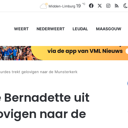
℃
Facebook
X
Instagr
RSS
19
Midden-Limburg
WEERT
NEDERWEERT
LEUDAL
MAASGOUW
Lourdes trekt gelovigen naar de Munsterkerk
e Bernadette uit
lovigen naar de