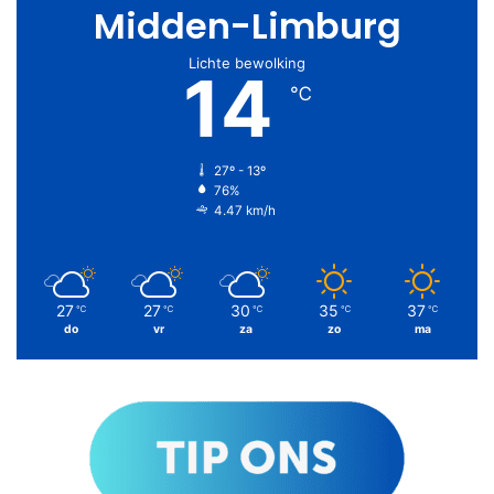
Midden-Limburg
Lichte bewolking
14
℃
27º - 13º
76%
4.47 km/h
27
27
30
35
37
℃
℃
℃
℃
℃
do
vr
za
zo
ma