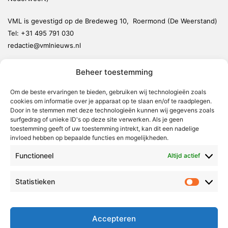
VML is gevestigd op de Bredeweg 10, Roermond (De Weerstand)
Tel:
+31 495 791 030
redactie@vmlnieuws.nl
Beheer toestemming
Weert
Nederweert
Om de beste ervaringen te bieden, gebruiken wij technologieën zoals
cookies om informatie over je apparaat op te slaan en/of te raadplegen.
Leudal
Door in te stemmen met deze technologieën kunnen wij gegevens zoals
Maasgouw
surfgedrag of unieke ID's op deze site verwerken. Als je geen
toestemming geeft of uw toestemming intrekt, kan dit een nadelige
Echt-Susteren
invloed hebben op bepaalde functies en mogelijkheden.
Roerdalen
Functioneel
Altijd actief
Roermond
Statistieken
Statistie
Over Voor Midden-Limburg
Radio & TV
Accepteren
Redactie