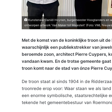
Kunstenaar Daniël Heynen, burgemeester Hoogtanders en we
ontworpen artwork 'Van Maker tot Majesteit' (Foto: VML Nieuws
Met de komst van de koninklijke troon uit d
waarschijnlijk een publiekstrekker van jewe
beroemde zoon, architect Pierre Cuypers, kom
vandaan kwam. En de trotse gemeente gaat d
troon komt naar de stad van ónze Pierre Cuy
De troon staat al sinds 1904 in de Ridderzaa
troonrede erop voor: Waar staan we als lan
een enorme symbolische, staatsrechtelijke 
tekende het gemeentebestuur van Roermond 