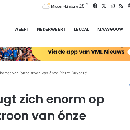
℃
Facebook
X
Instag
RS
28
Midden-Limburg
WEERT
NEDERWEERT
LEUDAL
MAASGOUW
omst van ‘ónze troon van ónze Pierre Cuypers’
gt zich enorm op
troon van ónze