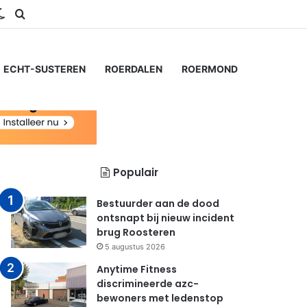
ram
S
Switch skin
Zoeken naar...
ECHT-SUSTEREN
ROERDALEN
ROERMOND
Populair
Bestuurder aan de dood
ontsnapt bij nieuw incident
brug Roosteren
5 augustus 2026
Anytime Fitness
discrimineerde azc-
bewoners met ledenstop