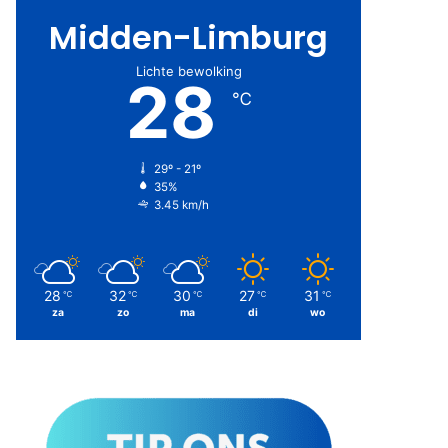
Midden-Limburg
Lichte bewolking
28
℃
29º - 21º
35%
3.45 km/h
28
32
30
27
31
℃
℃
℃
℃
℃
za
zo
ma
di
wo