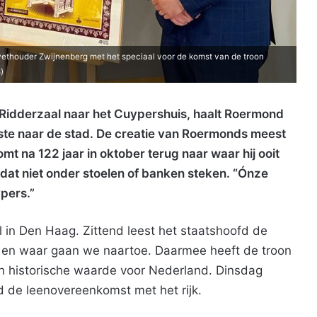
thouder Zwijnenberg met het speciaal voor de komst van de troon
)
e Ridderzaal naar het Cuypershuis, haalt Roermond
lste naar de stad. De creatie van Roermonds meest
t na 122 jaar in oktober terug naar waar hij ooit
at niet onder stoelen of banken steken. “Ónze
pers.”
l in Den Haag. Zittend leest het staatshoofd de
d en waar gaan we naartoe. Daarmee heeft de troon
en historische waarde voor Nederland. Dinsdag
de leenovereenkomst met het rijk.