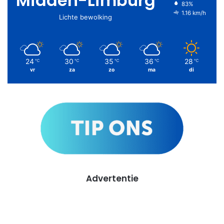
Midden-Limburg
83%
1.16 km/h
Lichte bewolking
24
30
35
36
28
℃
℃
℃
℃
℃
vr
za
zo
ma
di
Advertentie