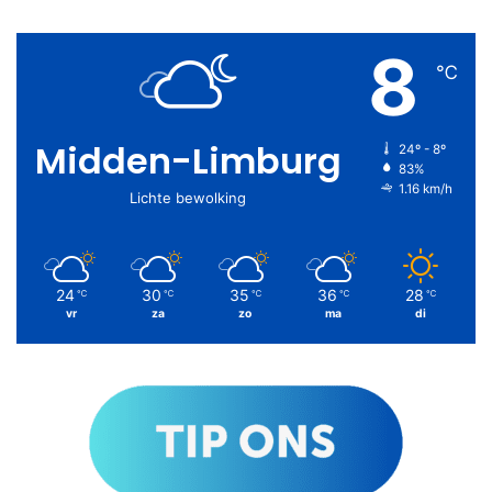
8
℃
Midden-Limburg
24º - 8º
83%
1.16 km/h
Lichte bewolking
24
30
35
36
28
℃
℃
℃
℃
℃
vr
za
zo
ma
di