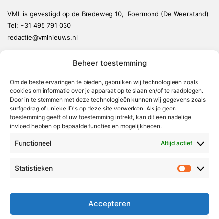
VML is gevestigd op de Bredeweg 10, Roermond (De Weerstand)
Tel:
+31 495 791 030
redactie@vmlnieuws.nl
Beheer toestemming
Weert
Nederweert
Om de beste ervaringen te bieden, gebruiken wij technologieën zoals
cookies om informatie over je apparaat op te slaan en/of te raadplegen.
Leudal
Door in te stemmen met deze technologieën kunnen wij gegevens zoals
Maasgouw
surfgedrag of unieke ID's op deze site verwerken. Als je geen
toestemming geeft of uw toestemming intrekt, kan dit een nadelige
Echt-Susteren
invloed hebben op bepaalde functies en mogelijkheden.
Roerdalen
Functioneel
Altijd actief
Roermond
Statistieken
Statistie
Over Voor Midden-Limburg
Radio & TV
Accepteren
Redactie