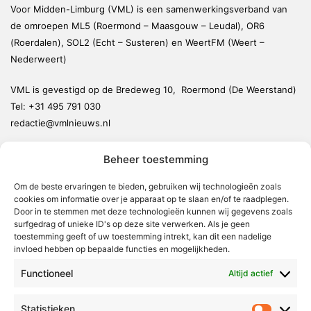
Voor Midden-Limburg (VML) is een samenwerkingsverband van
de omroepen ML5 (Roermond – Maasgouw – Leudal), OR6
(Roerdalen), SOL2 (Echt – Susteren) en WeertFM (Weert –
Nederweert)
VML is gevestigd op de Bredeweg 10, Roermond (De Weerstand)
Tel:
+31 495 791 030
redactie@vmlnieuws.nl
Beheer toestemming
Weert
Nederweert
Om de beste ervaringen te bieden, gebruiken wij technologieën zoals
cookies om informatie over je apparaat op te slaan en/of te raadplegen.
Leudal
Door in te stemmen met deze technologieën kunnen wij gegevens zoals
Maasgouw
surfgedrag of unieke ID's op deze site verwerken. Als je geen
toestemming geeft of uw toestemming intrekt, kan dit een nadelige
Echt-Susteren
invloed hebben op bepaalde functies en mogelijkheden.
Roerdalen
Functioneel
Altijd actief
Roermond
Statistieken