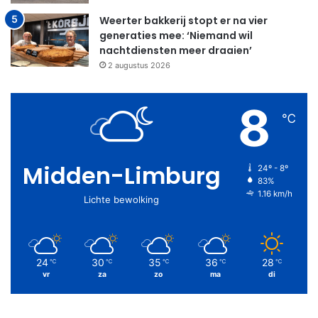
Weerter bakkerij stopt er na vier
generaties mee: ‘Niemand wil
nachtdiensten meer draaien’
2 augustus 2026
8
℃
Midden-Limburg
24º - 8º
83%
1.16 km/h
Lichte bewolking
24
30
35
36
28
℃
℃
℃
℃
℃
vr
za
zo
ma
di