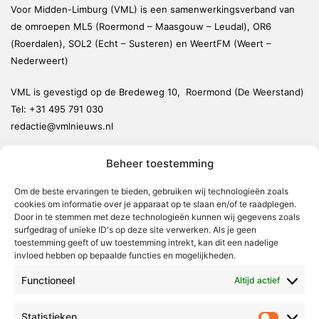
Voor Midden-Limburg (VML) is een samenwerkingsverband van
de omroepen ML5 (Roermond – Maasgouw – Leudal), OR6
(Roerdalen), SOL2 (Echt – Susteren) en WeertFM (Weert –
Nederweert)
VML is gevestigd op de Bredeweg 10, Roermond (De Weerstand)
Tel:
+31 495 791 030
redactie@vmlnieuws.nl
Beheer toestemming
Weert
Nederweert
Om de beste ervaringen te bieden, gebruiken wij technologieën zoals
cookies om informatie over je apparaat op te slaan en/of te raadplegen.
Leudal
Door in te stemmen met deze technologieën kunnen wij gegevens zoals
Maasgouw
surfgedrag of unieke ID's op deze site verwerken. Als je geen
toestemming geeft of uw toestemming intrekt, kan dit een nadelige
Echt-Susteren
invloed hebben op bepaalde functies en mogelijkheden.
Roerdalen
Functioneel
Altijd actief
Roermond
Statistieken