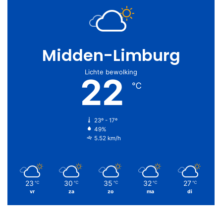
Midden-Limburg
Lichte bewolking
22
℃
23º - 17º
49%
5.52 km/h
23
30
35
32
27
℃
℃
℃
℃
℃
vr
za
zo
ma
di