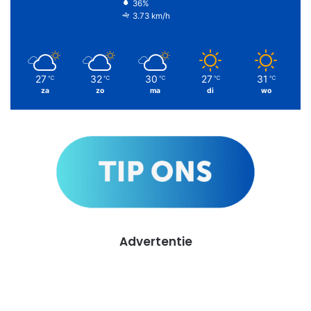
36%
3.73 km/h
27
32
30
27
31
℃
℃
℃
℃
℃
za
zo
ma
di
wo
Advertentie