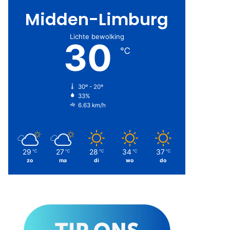
Midden-Limburg
Lichte bewolking
30
℃
30º - 20º
33%
6.63 km/h
29
27
28
34
37
℃
℃
℃
℃
℃
zo
ma
di
wo
do