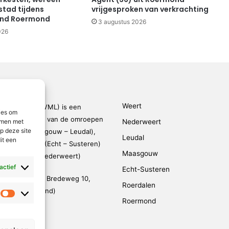
stad tijdens
vrijgesproken van verkrachting
end Roermond
3 augustus 2026
026
Weert
den-Limburg (VML) is een
ies om
kingsverband van de omroepen
emmen met
Nederweert
p deze site
rmond – Maasgouw – Leudal),
Leudal
it een
dalen), SOL2 (Echt – Susteren)
Maasgouw
FM (Weert – Nederweert)
 actief
Echt-Susteren
evestigd op de Bredeweg 10,
Roerdalen
 (De Weerstand)
Statistieken
Roermond
95 791 030
@vmlnieuws.nl