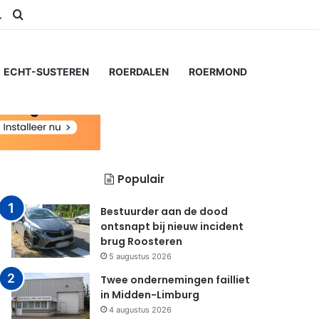
am
S
Switch skin
Zoeken naar...
ECHT-SUSTEREN
ROERDALEN
ROERMOND
Populair
Bestuurder aan de dood
ontsnapt bij nieuw incident
brug Roosteren
5 augustus 2026
Twee ondernemingen failliet
in Midden-Limburg
4 augustus 2026