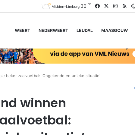
℃
Facebook
X
Instagr
RS
30
Midden-Limburg
WEERT
NEDERWEERT
LEUDAL
MAASGOUW
le beker zaalvoetbal: ‘Ongekende en unieke situatie’
ond winnen
zaalvoetbal: