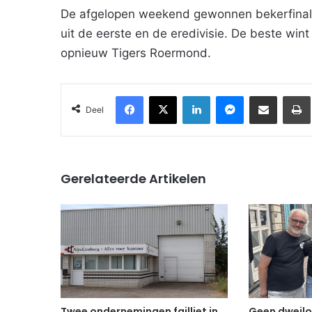
De afgelopen weekend gewonnen bekerfinale 
uit de eerste en de eredivisie. De beste wint
opnieuw Tigers Roermond.
Facebook
X
LinkedIn
Messenger
Deel via Email
Deel
Gerelateerde Artikelen
Twee ondernemingen failliet in
Geen dweilo