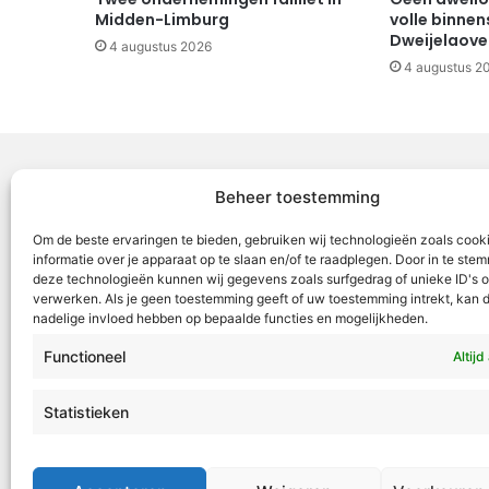
Midden-Limburg
volle binnen
Dweijelaov
4 augustus 2026
4 augustus 2
Beheer toestemming
Voor Mid
Om de beste ervaringen te bieden, gebruiken wij technologieën zoals cook
samenwer
informatie over je apparaat op te slaan en/of te raadplegen. Door in te st
deze technologieën kunnen wij gegevens zoals surfgedrag of unieke ID's o
ML5 (Roe
verwerken. Als je geen toestemming geeft of uw toestemming intrekt, kan d
OR6 (Roer
nadelige invloed hebben op bepaalde functies en mogelijkheden.
en Weert
Functioneel
Altijd
VML is g
Roermond
Statistieken
Tel:
+31 4
redactie