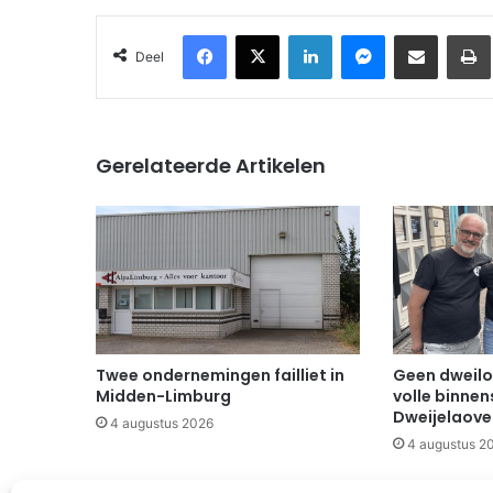
Facebook
X
LinkedIn
Messenger
Deel via Email
Deel
Gerelateerde Artikelen
Twee ondernemingen failliet in
Geen dweilo
Midden-Limburg
volle binnen
Dweijelaov
4 augustus 2026
4 augustus 2