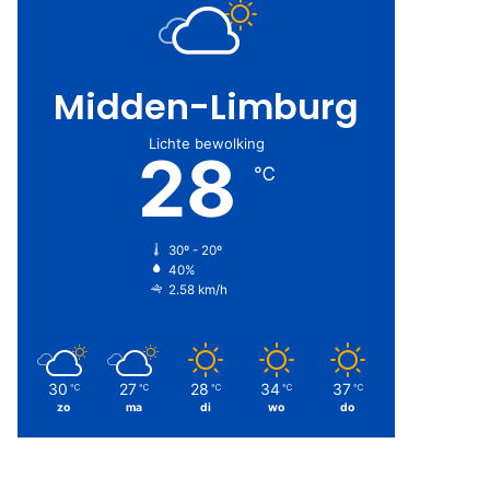
Midden-Limburg
Lichte bewolking
28
℃
30º - 20º
40%
2.58 km/h
30
27
28
34
37
℃
℃
℃
℃
℃
zo
ma
di
wo
do