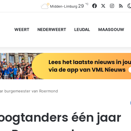
℃
Facebook
X
Instagr
RS
29
Midden-Limburg
WEERT
NEDERWEERT
LEUDAL
MAASGOUW
aar burgemeester van Roermond
oogtanders één jaar