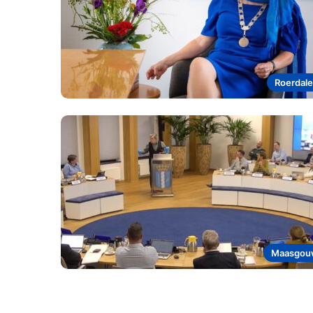
Roerdal
Maasgou