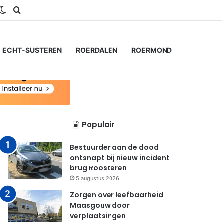
gram
S
Switch skin
Zoeken naar...
ECHT-SUSTEREN
ROERDALEN
ROERMOND
Populair
Bestuurder aan de dood
ontsnapt bij nieuw incident
brug Roosteren
5 augustus 2026
Zorgen over leefbaarheid
Maasgouw door
verplaatsingen