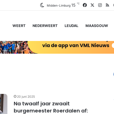
℃
Facebook
X
Insta
RS
15
Midden-Limburg
WEERT
NEDERWEERT
LEUDAL
MAASGOUW
20 juni 2025
Na twaalf jaar zwaait
burgemeester Roerdalen af: