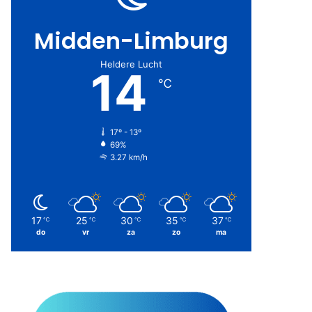
Midden-Limburg
Heldere Lucht
14
℃
17º - 13º
69%
3.27 km/h
17
25
30
35
37
℃
℃
℃
℃
℃
do
vr
za
zo
ma