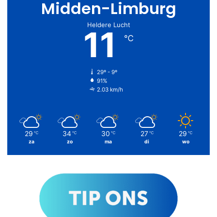
Midden-Limburg
Heldere Lucht
11
℃
29º - 9º
91%
2.03 km/h
29
34
30
27
29
℃
℃
℃
℃
℃
za
zo
ma
di
wo