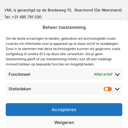
VML is gevestigd op de Bredeweg 10, Roermond (De Weerstand)
Tel:
+31 495 791 030
redactie@vmlnieuws.nl
Beheer toestemming
Weert
Om de beste ervaringen te bieden, gebruiken wij technologieën zoals
cookies om informatie over je apparaat op te slaan en/of te raadplegen.
Nederweert
Door in te stemmen met deze technologieën kunnen wij gegevens zoals
surfgedrag of unieke ID's op deze site verwerken. Als je geen
Leudal
toestemming geeft of uw toestemming intrekt, kan dit een nadelige
invloed hebben op bepaalde functies en mogelijkheden.
Maasgouw
Echt-Susteren
Functioneel
Altijd actief
Roerdalen
Statistieken
Statistie
Roermond
Over Voor Midden-Limburg
Accepteren
Radio & TV
Weigeren
Redactie