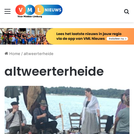
Menu
Zo
Home
/
altweerterheide
altweerterheide