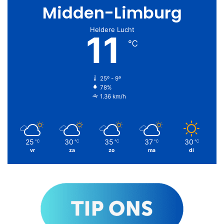
Midden-Limburg
Heldere Lucht
11
℃
25º - 9º
78%
1.36 km/h
25
30
35
37
30
℃
℃
℃
℃
℃
vr
za
zo
ma
di