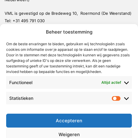
VML is gevestigd op de Bredeweg 10, Roermond (De Weerstand)
Tel:
+31 495 791 030
redactie@vmlnieuws.nl
Beheer toestemming
Om de beste ervaringen te bieden, gebruiken wij technologieën zoals
Weert
cookies om informatie over je apparaat op te slaan en/of te raadplegen.
Nederweert
Door in te stemmen met deze technologieën kunnen wij gegevens zoals
surfgedrag of unieke ID's op deze site verwerken. Als je geen
Leudal
toestemming geeft of uw toestemming intrekt, kan dit een nadelige
invloed hebben op bepaalde functies en mogelijkheden.
Maasgouw
Functioneel
Echt-Susteren
Altijd actief
Roerdalen
Statistieken
Statistie
Roermond
Over Voor Midden-Limburg
Accepteren
Radio & TV
Weigeren
Redactie