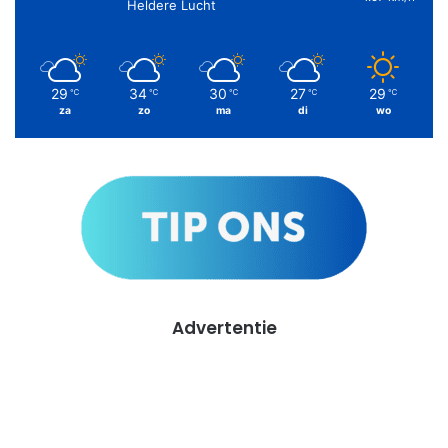
Heldere Lucht
29
34
30
27
29
℃
℃
℃
℃
℃
za
zo
ma
di
wo
Advertentie