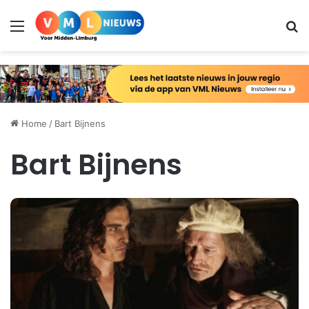
Menu
Zo
Home
/
Bart Bijnens
Bart Bijnens