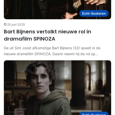
Echt-Susteren
25 juni 2025
Bart Bijnens vertolkt nieuwe rol in
dramafilm SPINOZA
De uit Sint Joost afkomstige Bart Bijnens (32) speelt in de
nieuwe dramafilm SPINOZA. Daarin neemt hij de rol op…