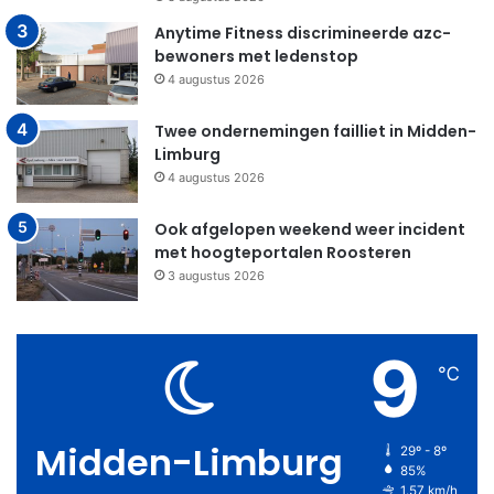
Anytime Fitness discrimineerde azc-
bewoners met ledenstop
4 augustus 2026
Twee ondernemingen failliet in Midden-
Limburg
4 augustus 2026
Ook afgelopen weekend weer incident
met hoogteportalen Roosteren
3 augustus 2026
9
℃
Midden-Limburg
29º - 8º
85%
1.57 km/h