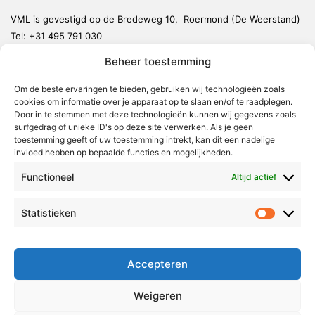
VML is gevestigd op de Bredeweg 10, Roermond (De Weerstand)
Tel:
+31 495 791 030
redactie@vmlnieuws.nl
Beheer toestemming
Om de beste ervaringen te bieden, gebruiken wij technologieën zoals
Weert
cookies om informatie over je apparaat op te slaan en/of te raadplegen.
Nederweert
Door in te stemmen met deze technologieën kunnen wij gegevens zoals
surfgedrag of unieke ID's op deze site verwerken. Als je geen
Leudal
toestemming geeft of uw toestemming intrekt, kan dit een nadelige
invloed hebben op bepaalde functies en mogelijkheden.
Maasgouw
Functioneel
Echt-Susteren
Altijd actief
Roerdalen
Statistieken
Statistie
Roermond
Over Voor Midden-Limburg
Accepteren
Radio & TV
Weigeren
Redactie