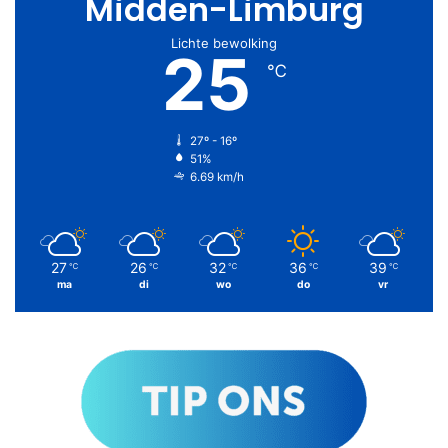
Midden-Limburg
Lichte bewolking
25
℃
27º - 16º
51%
6.69 km/h
27
26
32
36
39
℃
℃
℃
℃
℃
ma
di
wo
do
vr