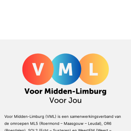
Voor Midden-Limburg (VML) is een samenwerkingsverband van
de omroepen ML5 (Roermond – Maasgouw – Leudal), OR6
(Roerdalen), SOL2 (Echt – Susteren) en WeertFM (Weert –