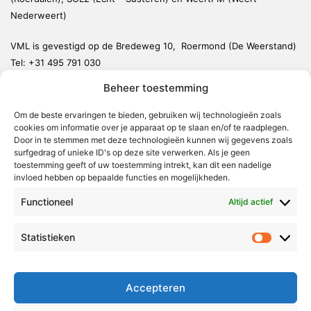
Nederweert)
VML is gevestigd op de Bredeweg 10, Roermond (De Weerstand)
Tel:
+31 495 791 030
redactie@vmlnieuws.nl
Beheer toestemming
Om de beste ervaringen te bieden, gebruiken wij technologieën zoals
Weert
cookies om informatie over je apparaat op te slaan en/of te raadplegen.
Nederweert
Door in te stemmen met deze technologieën kunnen wij gegevens zoals
surfgedrag of unieke ID's op deze site verwerken. Als je geen
Leudal
toestemming geeft of uw toestemming intrekt, kan dit een nadelige
invloed hebben op bepaalde functies en mogelijkheden.
Maasgouw
Functioneel
Echt-Susteren
Altijd actief
Roerdalen
Statistieken
Statistie
Roermond
Over Voor Midden-Limburg
Accepteren
Radio & TV