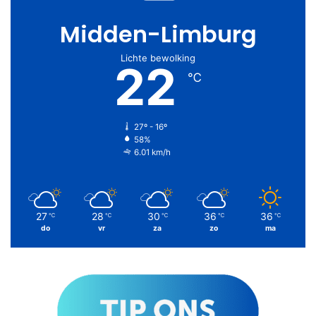
Midden-Limburg
Lichte bewolking
22
℃
27º - 16º
58%
6.01 km/h
27
28
30
36
36
℃
℃
℃
℃
℃
do
vr
za
zo
ma