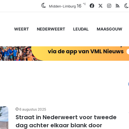
℃
Facebook
X
Instagr
RSS
16
Midden-Limburg
WEERT
NEDERWEERT
LEUDAL
MAASGOUW
6 augustus 2025
Straat in Nederweert voor tweede
dag achter elkaar blank door