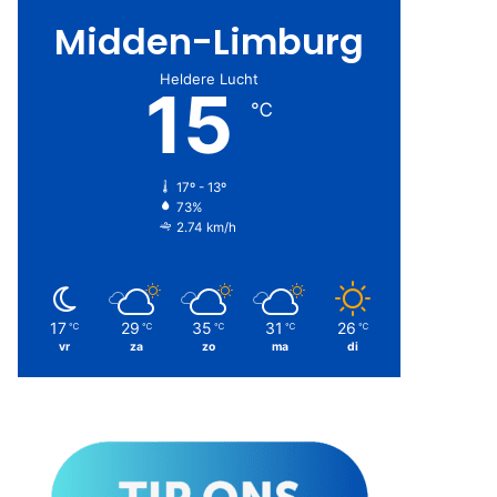
Midden-Limburg
Heldere Lucht
15
℃
17º - 13º
73%
2.74 km/h
17
29
35
31
26
℃
℃
℃
℃
℃
vr
za
zo
ma
di