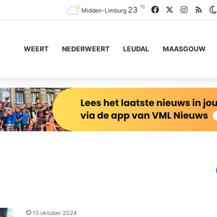
℃
Facebook
X
Instagr
RSS
23
Midden-Limburg
WEERT
NEDERWEERT
LEUDAL
MAASGOUW
15 oktober 2024