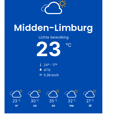
Midden-Limburg
Lichte bewolking
23
℃
24º - 17º
47%
5.39 km/h
23
30
35
32
27
℃
℃
℃
℃
℃
vr
za
zo
ma
di