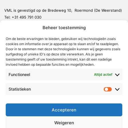
VML is gevestigd op de Bredeweg 10, Roermond (De Weerstand)
Tel:
+31 495 791 030
redactie@vmlnieuws.nl
Beheer toestemming
Om de beste ervaringen te bieden, gebruiken wij technologieën zoals
Weert
cookies om informatie over je apparaat op te slaan en/of te raadplegen.
Nederweert
Door in te stemmen met deze technologieën kunnen wij gegevens zoals
surfgedrag of unieke ID's op deze site verwerken. Als je geen
Leudal
toestemming geeft of uw toestemming intrekt, kan dit een nadelige
invloed hebben op bepaalde functies en mogelijkheden.
Maasgouw
Functioneel
Echt-Susteren
Altijd actief
Roerdalen
Statistieken
Statistie
Roermond
Over Voor Midden-Limburg
Accepteren
Radio & TV
Weigeren
Redactie