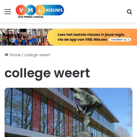
Menu
Zo
Home
/
college weert
college weert