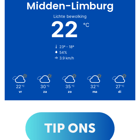
Midden-Limburg
Lichte bewolking
22
℃
23º - 18º
54%
3.9 km/h
22
30
35
32
27
℃
℃
℃
℃
℃
vr
za
zo
ma
di