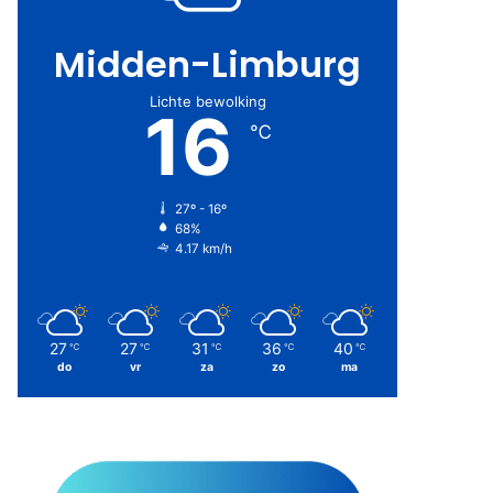
Midden-Limburg
Lichte bewolking
16
℃
27º - 16º
68%
4.17 km/h
27
27
31
36
40
℃
℃
℃
℃
℃
do
vr
za
zo
ma