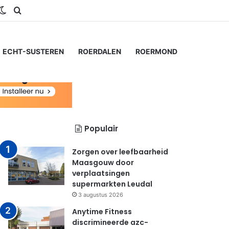
gram
S
Switch skin
Zoeken naar...
ECHT-SUSTEREN
ROERDALEN
ROERMOND
Populair
Zorgen over leefbaarheid
Maasgouw door
verplaatsingen
supermarkten Leudal
3 augustus 2026
Anytime Fitness
discrimineerde azc-