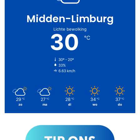
Midden-Limburg
Lichte bewolking
30
℃
30º - 20º
33%
6.63 km/h
29
27
28
34
37
℃
℃
℃
℃
℃
zo
ma
di
wo
do