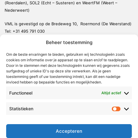
(Roerdalen), SOL2 (Echt – Susteren) en WeertFM (Weert –
Nederweert)
VML is gevestigd op de Bredeweg 10, Roermond (De Weerstand)
Tel:
+31 495 791 030
redactie@vmlnieuws.nl
Beheer toestemming
Om de beste ervaringen te bieden, gebruiken wij technologieën zoals
Weert
cookies om informatie over je apparaat op te slaan en/of te raadplegen.
Nederweert
Door in te stemmen met deze technologieën kunnen wij gegevens zoals
surfgedrag of unieke ID's op deze site verwerken. Als je geen
Leudal
toestemming geeft of uw toestemming intrekt, kan dit een nadelige
invloed hebben op bepaalde functies en mogelijkheden.
Maasgouw
Functioneel
Echt-Susteren
Altijd actief
Roerdalen
Statistieken
Statistie
Roermond
Over Voor Midden-Limburg
Accepteren
Radio & TV