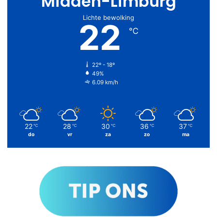
Midden-Limburg
Lichte bewolking
22
℃
22º - 18º
49%
6.09 km/h
22
28
30
36
37
℃
℃
℃
℃
℃
do
vr
za
zo
ma