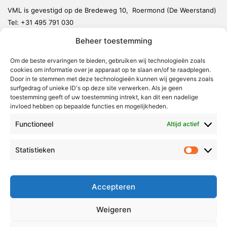
VML is gevestigd op de Bredeweg 10, Roermond (De Weerstand)
Tel:
+31 495 791 030
redactie@vmlnieuws.nl
Beheer toestemming
Om de beste ervaringen te bieden, gebruiken wij technologieën zoals
Weert
cookies om informatie over je apparaat op te slaan en/of te raadplegen.
Nederweert
Door in te stemmen met deze technologieën kunnen wij gegevens zoals
surfgedrag of unieke ID's op deze site verwerken. Als je geen
Leudal
toestemming geeft of uw toestemming intrekt, kan dit een nadelige
invloed hebben op bepaalde functies en mogelijkheden.
Maasgouw
Functioneel
Echt-Susteren
Altijd actief
Roerdalen
Statistieken
Statistie
Roermond
Over Voor Midden-Limburg
Accepteren
Radio & TV
Weigeren
Redactie