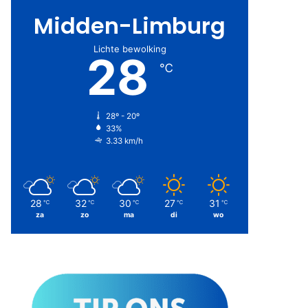
Midden-Limburg
Lichte bewolking
28
℃
28º - 20º
33%
3.33 km/h
28
32
30
27
31
℃
℃
℃
℃
℃
za
zo
ma
di
wo