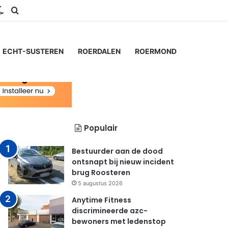
ram
S
Switch skin
Zoeken naar...
ECHT-SUSTEREN
ROERDALEN
ROERMOND
Populair
Bestuurder aan de dood
ontsnapt bij nieuw incident
brug Roosteren
5 augustus 2026
Anytime Fitness
discrimineerde azc-
bewoners met ledenstop