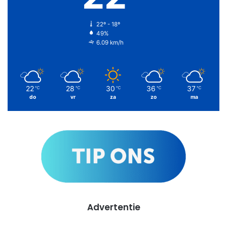
22º - 18º
49%
6.09 km/h
22
28
30
36
37
℃
℃
℃
℃
℃
do
vr
za
zo
ma
Advertentie