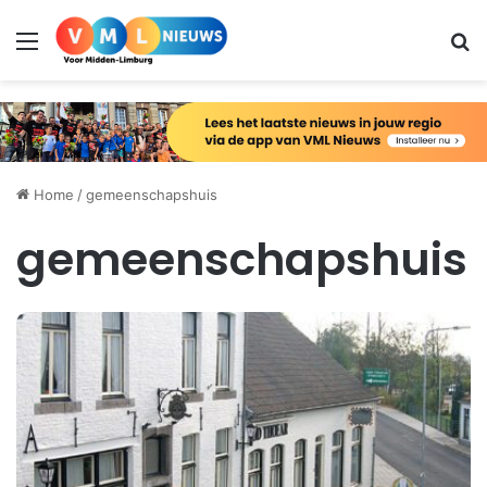
Menu
Zo
Home
/
gemeenschapshuis
gemeenschapshuis