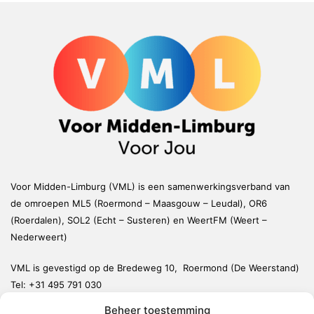
Voor Midden-Limburg (VML) is een samenwerkingsverband van
de omroepen ML5 (Roermond – Maasgouw – Leudal), OR6
(Roerdalen), SOL2 (Echt – Susteren) en WeertFM (Weert –
Nederweert)
VML is gevestigd op de Bredeweg 10, Roermond (De Weerstand)
Tel:
+31 495 791 030
redactie@vmlnieuws.nl
Beheer toestemming