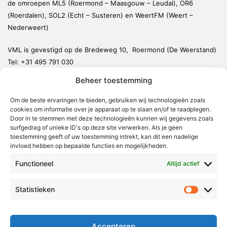
de omroepen ML5 (Roermond – Maasgouw – Leudal), OR6
(Roerdalen), SOL2 (Echt – Susteren) en WeertFM (Weert –
Nederweert)
VML is gevestigd op de Bredeweg 10, Roermond (De Weerstand)
Tel:
+31 495 791 030
redactie@vmlnieuws.nl
Beheer toestemming
Weert
Om de beste ervaringen te bieden, gebruiken wij technologieën zoals
cookies om informatie over je apparaat op te slaan en/of te raadplegen.
Nederweert
Door in te stemmen met deze technologieën kunnen wij gegevens zoals
surfgedrag of unieke ID's op deze site verwerken. Als je geen
Leudal
toestemming geeft of uw toestemming intrekt, kan dit een nadelige
invloed hebben op bepaalde functies en mogelijkheden.
Maasgouw
Echt-Susteren
Functioneel
Altijd actief
Roerdalen
Statistieken
Statistie
Roermond
Over Voor Midden-Limburg
Accepteren