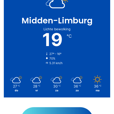
Midden-Limburg
Lichte bewolking
19
℃
27º - 16º
70%
5.31 km/h
27
28
30
36
36
℃
℃
℃
℃
℃
do
vr
za
zo
ma