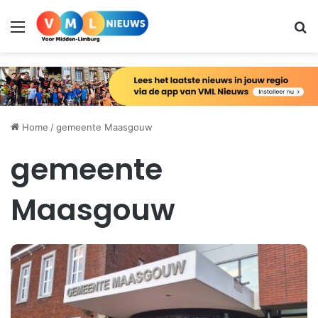
Menu
Zo
Home
/
gemeente Maasgouw
gemeente
Maasgouw