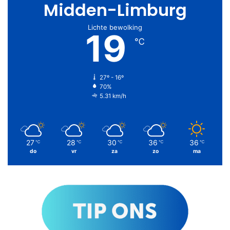
Midden-Limburg
Lichte bewolking
19
℃
27º - 16º
70%
5.31 km/h
27
28
30
36
36
℃
℃
℃
℃
℃
do
vr
za
zo
ma