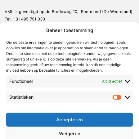
VML is gevestigd op de Bredeweg 10, Roermond (De Weerstand)
Tel:
+31 495 791 030
redactie@vmlnieuws.nl
Beheer toestemming
Weert
Om de beste ervaringen te bieden, gebruiken wij technologieën zoals
cookies om informatie over je apparaat op te slaan en/of te raadplegen.
Nederweert
Door in te stemmen met deze technologieën kunnen wij gegevens zoals
surfgedrag of unieke ID's op deze site verwerken. Als je geen
Leudal
toestemming geeft of uw toestemming intrekt, kan dit een nadelige
invloed hebben op bepaalde functies en mogelijkheden.
Maasgouw
Echt-Susteren
Functioneel
Altijd actief
Roerdalen
Statistieken
Statistie
Roermond
Over Voor Midden-Limburg
Accepteren
Radio & TV
Weigeren
Redactie