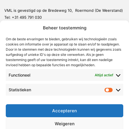
VML is gevestigd op de Bredeweg 10, Roermond (De Weerstand)
Tel:
+31 495 791 030
redactie@vmlnieuws.nl
Beheer toestemming
Om de beste ervaringen te bieden, gebruiken wij technologieën zoals
Weert
cookies om informatie over je apparaat op te slaan en/of te raadplegen.
Nederweert
Door in te stemmen met deze technologieën kunnen wij gegevens zoals
surfgedrag of unieke ID's op deze site verwerken. Als je geen
Leudal
toestemming geeft of uw toestemming intrekt, kan dit een nadelige
invloed hebben op bepaalde functies en mogelijkheden.
Maasgouw
Functioneel
Echt-Susteren
Altijd actief
Roerdalen
Statistieken
Statistie
Roermond
Over Voor Midden-Limburg
Accepteren
Radio & TV
Weigeren
Redactie