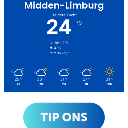
Midden-Limburg
Heldere Lucht
24
℃
29º - 20º
43%
2.96 km/h
29
33
31
27
31
℃
℃
℃
℃
℃
za
zo
ma
di
wo