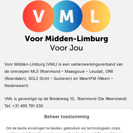
Voor Midden-Limburg (VML) is een samenwerkingsverband van
de omroepen ML5 (Roermond – Maasgouw – Leudal), OR6
(Roerdalen), SOL2 (Echt – Susteren) en WeertFM (Weert –
Nederweert)
VML is gevestigd op de Bredeweg 10, Roermond (De Weerstand)
Tel:
+31 495 791 030
redactie@vmlnieuws.nl
Beheer toestemming
Om de beste ervaringen te bieden, gebruiken wij technologieën zoals
Weert