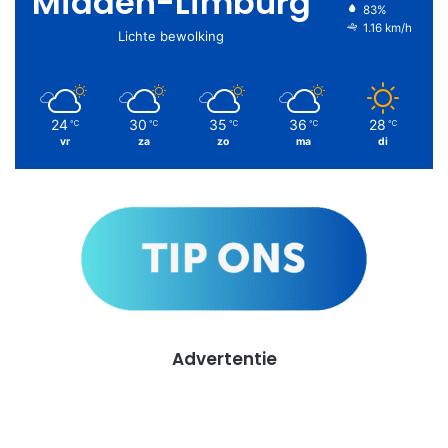
Midden-Limburg
83%
1.16 km/h
Lichte bewolking
24
30
35
36
28
℃
℃
℃
℃
℃
vr
za
zo
ma
di
Advertentie