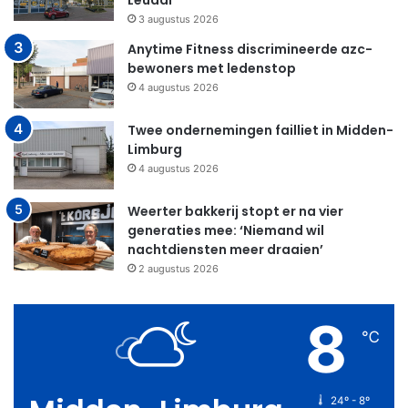
Leudal
3 augustus 2026
Anytime Fitness discrimineerde azc-
bewoners met ledenstop
4 augustus 2026
Twee ondernemingen failliet in Midden-
Limburg
4 augustus 2026
Weerter bakkerij stopt er na vier
generaties mee: ‘Niemand wil
nachtdiensten meer draaien’
2 augustus 2026
8
℃
24º - 8º