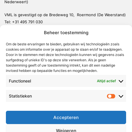
Nederweert)
VML is gevestigd op de Bredeweg 10, Roermond (De Weerstand)
Tel:
+31 495 791 030
redactie@vmlnieuws.nl
Beheer toestemming
Om de beste ervaringen te bieden, gebruiken wij technologieën zoals
Weert
cookies om informatie over je apparaat op te slaan en/of te raadplegen.
Nederweert
Door in te stemmen met deze technologieën kunnen wij gegevens zoals
surfgedrag of unieke ID's op deze site verwerken. Als je geen
Leudal
toestemming geeft of uw toestemming intrekt, kan dit een nadelige
invloed hebben op bepaalde functies en mogelijkheden.
Maasgouw
Functioneel
Echt-Susteren
Altijd actief
Roerdalen
Statistieken
Statistie
Roermond
Over Voor Midden-Limburg
Accepteren
Radio & TV
Weigeren