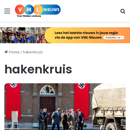
Menu
Zo
Home
/
hakenkruis
hakenkruis