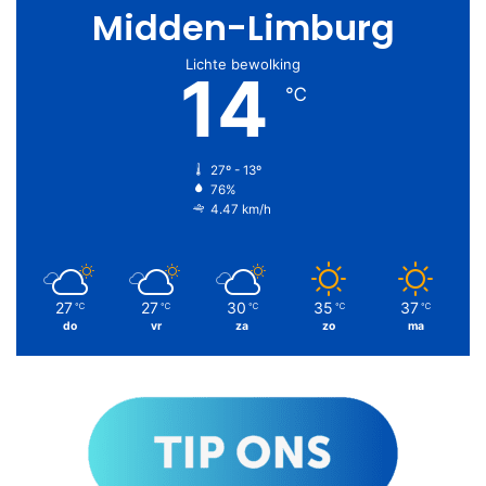
Midden-Limburg
Lichte bewolking
14
℃
27º - 13º
76%
4.47 km/h
27
27
30
35
37
℃
℃
℃
℃
℃
do
vr
za
zo
ma