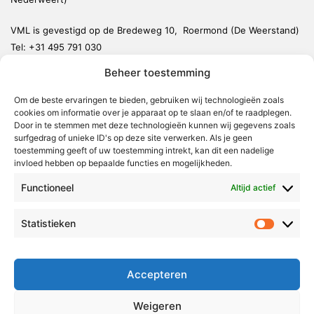
VML is gevestigd op de Bredeweg 10, Roermond (De Weerstand)
Tel:
+31 495 791 030
redactie@vmlnieuws.nl
Beheer toestemming
Om de beste ervaringen te bieden, gebruiken wij technologieën zoals
Weert
cookies om informatie over je apparaat op te slaan en/of te raadplegen.
Nederweert
Door in te stemmen met deze technologieën kunnen wij gegevens zoals
surfgedrag of unieke ID's op deze site verwerken. Als je geen
Leudal
toestemming geeft of uw toestemming intrekt, kan dit een nadelige
invloed hebben op bepaalde functies en mogelijkheden.
Maasgouw
Functioneel
Echt-Susteren
Altijd actief
Roerdalen
Statistieken
Statistie
Roermond
Over Voor Midden-Limburg
Accepteren
Radio & TV
Weigeren
Redactie