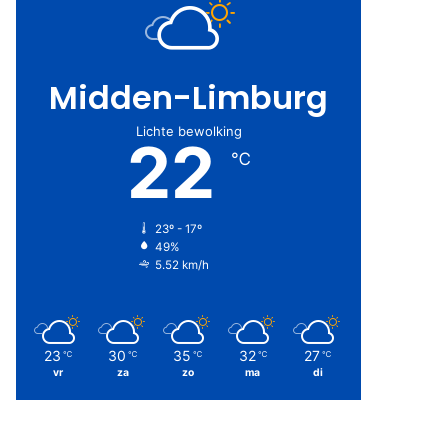
Midden-Limburg
Lichte bewolking
22
℃
23º - 17º
49%
5.52 km/h
23
30
35
32
27
℃
℃
℃
℃
℃
vr
za
zo
ma
di