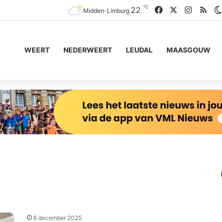
℃
Facebook
X
Instagr
RSS
22
Midden-Limburg
WEERT
NEDERWEERT
LEUDAL
MAASGOUW
8 december 2025