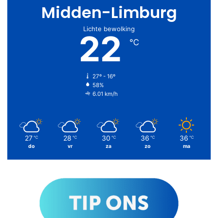
Midden-Limburg
Lichte bewolking
22
℃
27º - 16º
58%
6.01 km/h
27
28
30
36
36
℃
℃
℃
℃
℃
do
vr
za
zo
ma