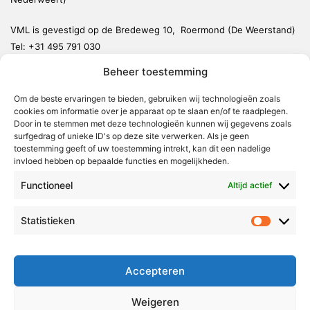
VML is gevestigd op de Bredeweg 10, Roermond (De Weerstand)
Tel:
+31 495 791 030
redactie@vmlnieuws.nl
Beheer toestemming
Om de beste ervaringen te bieden, gebruiken wij technologieën zoals
Weert
cookies om informatie over je apparaat op te slaan en/of te raadplegen.
Nederweert
Door in te stemmen met deze technologieën kunnen wij gegevens zoals
surfgedrag of unieke ID's op deze site verwerken. Als je geen
Leudal
toestemming geeft of uw toestemming intrekt, kan dit een nadelige
invloed hebben op bepaalde functies en mogelijkheden.
Maasgouw
Functioneel
Echt-Susteren
Altijd actief
Roerdalen
Statistieken
Statistie
Roermond
Over Voor Midden-Limburg
Accepteren
Radio & TV
Weigeren
Redactie