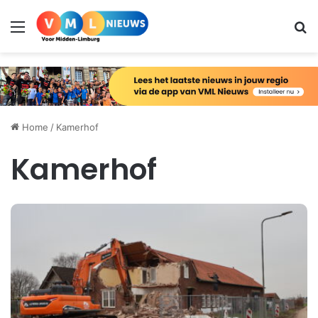
Menu
Zo
Home
/
Kamerhof
Kamerhof