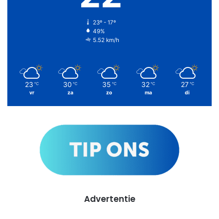
23º - 17º
49%
5.52 km/h
23
30
35
32
27
℃
℃
℃
℃
℃
vr
za
zo
ma
di
Advertentie