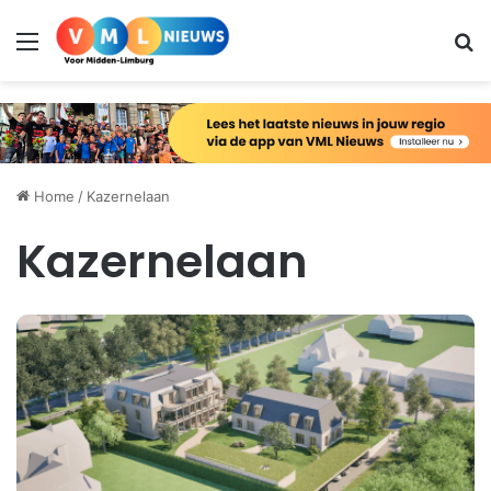
Menu
Zo
Home
/
Kazernelaan
Kazernelaan