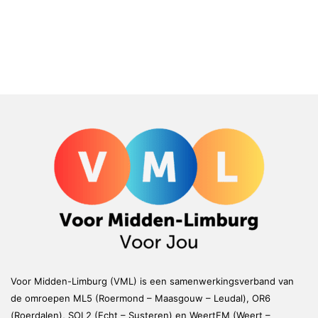
Voor Midden-Limburg (VML) is een samenwerkingsverband van
de omroepen ML5 (Roermond – Maasgouw – Leudal), OR6
(Roerdalen), SOL2 (Echt – Susteren) en WeertFM (Weert –