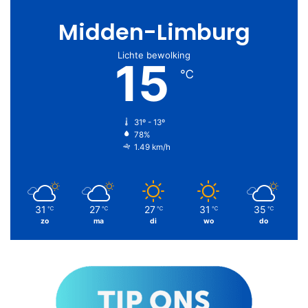
Midden-Limburg
Lichte bewolking
15
℃
31º - 13º
78%
1.49 km/h
31
27
27
31
35
℃
℃
℃
℃
℃
zo
ma
di
wo
do