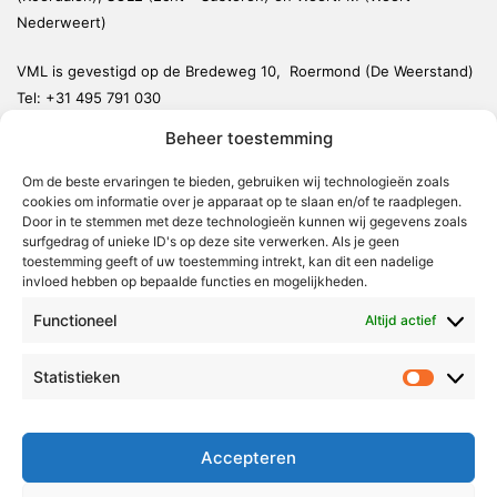
Nederweert)
VML is gevestigd op de Bredeweg 10, Roermond (De Weerstand)
Tel:
+31 495 791 030
redactie@vmlnieuws.nl
Beheer toestemming
Om de beste ervaringen te bieden, gebruiken wij technologieën zoals
Weert
cookies om informatie over je apparaat op te slaan en/of te raadplegen.
Nederweert
Door in te stemmen met deze technologieën kunnen wij gegevens zoals
surfgedrag of unieke ID's op deze site verwerken. Als je geen
Leudal
toestemming geeft of uw toestemming intrekt, kan dit een nadelige
invloed hebben op bepaalde functies en mogelijkheden.
Maasgouw
Functioneel
Echt-Susteren
Altijd actief
Roerdalen
Statistieken
Statistie
Roermond
Over Voor Midden-Limburg
Accepteren
Radio & TV