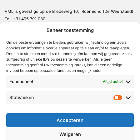
VML is gevestigd op de Bredeweg 10, Roermond (De Weerstand)
Tel:
+31 495 791 030
redactie@vmlnieuws.nl
Beheer toestemming
Om de beste ervaringen te bieden, gebruiken wij technologieën zoals
Weert
cookies om informatie over je apparaat op te slaan en/of te raadplegen.
Nederweert
Door in te stemmen met deze technologieën kunnen wij gegevens zoals
surfgedrag of unieke ID's op deze site verwerken. Als je geen
Leudal
toestemming geeft of uw toestemming intrekt, kan dit een nadelige
invloed hebben op bepaalde functies en mogelijkheden.
Maasgouw
Functioneel
Echt-Susteren
Altijd actief
Roerdalen
Statistieken
Statistie
Roermond
Over Voor Midden-Limburg
Accepteren
Radio & TV
Weigeren
Redactie