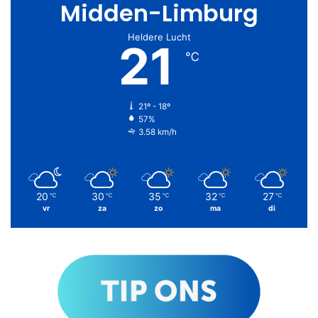
Midden-Limburg
Heldere Lucht
21
℃
21º - 18º
57%
3.58 km/h
20
30
35
32
27
℃
℃
℃
℃
℃
vr
za
zo
ma
di