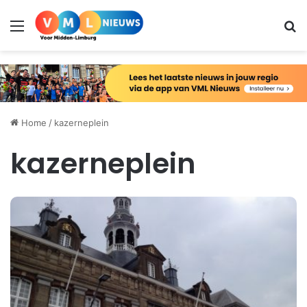
Menu
Zo
Home
/
kazerneplein
kazerneplein