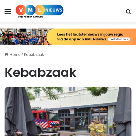
Menu
Zo
Home
/
Kebabzaak
Kebabzaak