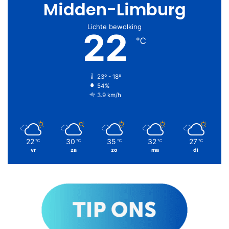
Midden-Limburg
Lichte bewolking
22
℃
23º - 18º
54%
3.9 km/h
22
30
35
32
27
℃
℃
℃
℃
℃
vr
za
zo
ma
di