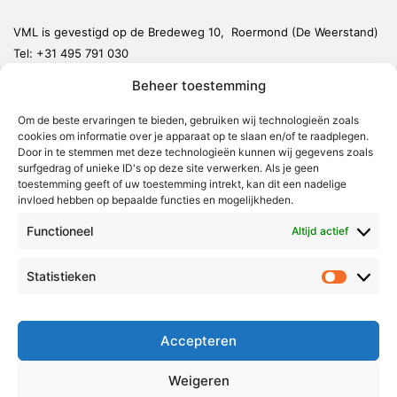
VML is gevestigd op de Bredeweg 10, Roermond (De Weerstand)
Tel:
+31 495 791 030
redactie@vmlnieuws.nl
Beheer toestemming
Om de beste ervaringen te bieden, gebruiken wij technologieën zoals
Weert
cookies om informatie over je apparaat op te slaan en/of te raadplegen.
Nederweert
Door in te stemmen met deze technologieën kunnen wij gegevens zoals
surfgedrag of unieke ID's op deze site verwerken. Als je geen
Leudal
toestemming geeft of uw toestemming intrekt, kan dit een nadelige
invloed hebben op bepaalde functies en mogelijkheden.
Maasgouw
Functioneel
Echt-Susteren
Altijd actief
Roerdalen
Statistieken
Statistie
Roermond
Over Voor Midden-Limburg
Accepteren
Radio & TV
Weigeren
Redactie